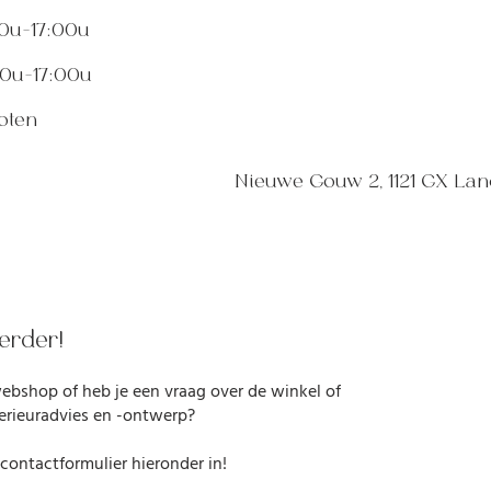
-17:00u
u-17:00u
ten
Nieuwe Gouw 2, 1121 GX La
erder!
webshop of heb je een vraag over de winkel of
terieuradvies en -ontwerp?
contactformulier hieronder in!