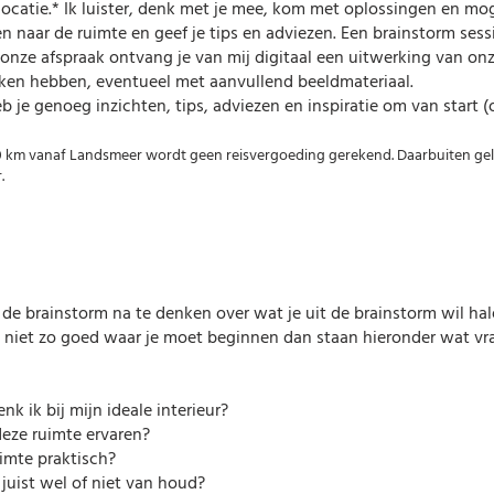
 locatie.* Ik luister, denk met je mee, kom met oplossingen en mo
jken naar de ruimte en geef je tips en adviezen. Een brainstorm ses
 onze afspraak ontvang je van mij digitaal een uitwerking van on
ken hebben, eventueel met aanvullend beeldmateriaal.
 je genoeg inzichten, tips, adviezen en inspiratie om van start (o
20 km vanaf Landsmeer wordt geen reisvergoeding gerekend. Daarbuiten gel
.
 de brainstorm na te denken over wat je uit de brainstorm wil ha
jk niet zo goed waar je moet beginnen dan staan hieronder wat v
 ik bij mijn ideale interieur?
deze ruimte ervaren?
imte praktisch?
 juist wel of niet van houd?