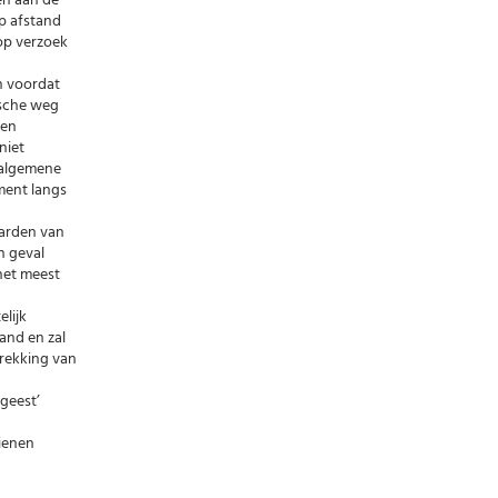
en aan de
op afstand
op verzoek
en voordat
ische weg
een
niet
 algemene
ment langs
aarden van
n geval
het meest
lijk
and en zal
trekking van
 geest’
ienen