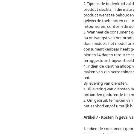
2. Tijdens de bedenktijd za
product slechts in die mate
product wenst te behouden. I
geleverde toebehoren en - in
retourneren, conform de door
3. Wanneer de consument geb
na ontvangst van het produ
doen middels het modelformu
consument kenbaar heeft gem
binnen 14 dagen retour te st
teruggestuurd, bijvoorbeeld
4. Indien de klant na afloop
maken van zijn herroepingsr
feit.
Bij levering van diensten:
1. Bij levering van dienste
ontbinden gedurende ten mi
2. Om gebruik te maken van 
het aanbod en/of uiterlijk bij
Artikel 7 - Kosten in geval 
1. Indien de consument gebr