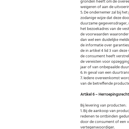
gronden heeft om de overeen
weigeren of aan de uitvoeri
5. De ondernemer zal bij het
zodanige wijze dat deze do
duurzame gegevensdrager, 
het bezoekadres van de ves
de voorwaarden waaronder 
dan wel een duidelijke meldi
de informatie over garantie
de in artikel 4 lid 3 van d
de consument heeft verstre
de vereisten voor opzeggin
jaar of van onbepaalde duur 
6. In geval van een duurtrans
7. Iedere overeenkomst wo
van de betreffende product
Artikel 6 – Herroepingsrecht
Bij levering van producten:
1. Bij de aankoop van prod
redenen te ontbinden gedur
door de consument of een 
vertegenwoordiger.