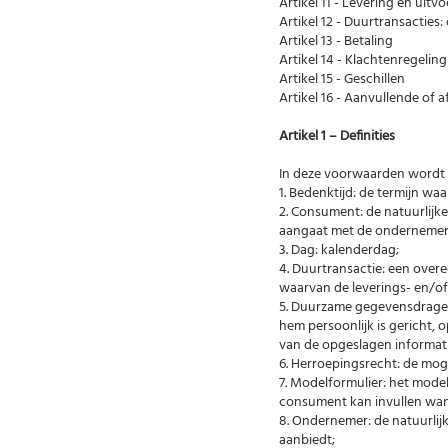
Artikel 11 - Levering en uitv
Artikel 12 - Duurtransacties
Artikel 13 - Betaling
Artikel 14 - Klachtenregeling
Artikel 15 - Geschillen
Artikel 16 - Aanvullende of 
Artikel 1 – Definities
In deze voorwaarden wordt 
1. Bedenktijd: de termijn w
2. Consument: de natuurlijk
aangaat met de ondernemer
3. Dag: kalenderdag;
4. Duurtransactie: een over
waarvan de leverings- en/of 
5. Duurzame gegevensdrager:
hem persoonlijk is gericht,
van de opgeslagen informati
6. Herroepingsrecht: de mog
7. Modelformulier: het mode
consument kan invullen wann
8. Ondernemer: de natuurli
aanbiedt;