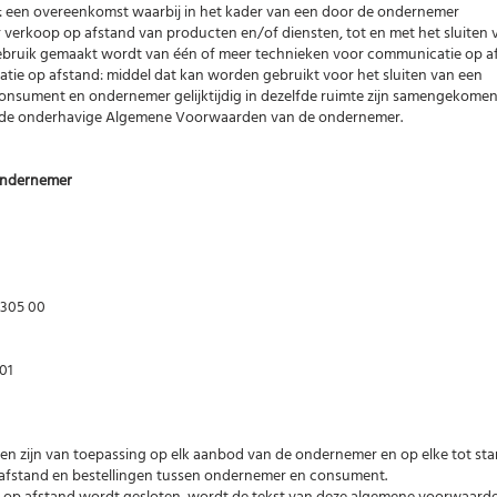
: een overeenkomst waarbij in het kader van een door de ondernemer
verkoop op afstand van producten en/of diensten, tot en met het sluiten 
ebruik gemaakt wordt van één of meer technieken voor communicatie op a
tie op afstand: middel dat kan worden gebruikt voor het sluiten van een
onsument en ondernemer gelijktijdig in dezelfde ruimte zijn samengekomen
 de onderhavige Algemene Voorwaarden van de ondernemer.
e ondernemer
9 305 00
01
n zijn van toepassing op elk aanbod van de ondernemer en op elke tot st
fstand en bestellingen tussen ondernemer en consument.