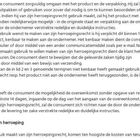
l de consument zorgvuldig omgaan met het product en de verpakking. Hij zal 
 uitpakken of gebruiken voor zover dat nodig is om te kunnen beoordelen of 
ndien hij van zijn herroepingsrecht gebruik maakt, zal hij het product met 
dien redelijkerwijze mogelijk - in de originele staat en verpakking aan de 
 de ondernemer verstrekte redelijke en duidelijke instructies.
ruik wenst te maken van zijn herroepingsrecht is hij verplicht dit binnen 
ct, kenbaar te maken aan de ondernemer. Het kenbaar maken dient de con
lier of door middel van een ander communicatiemiddel zoals per e-mail. N
aakt gebruik te willen maken van zijn herroepingsrecht dient de klant he
uren. De consument dient te bewijzen dat de geleverde zaken tijdig zijn
 door middel van een bewijs van verzending.
 van de in lid 2 en 3 genoemde termijnen niet kenbaar heeft gemaakt gebruik 
echt resp. het product niet aan de ondernemer heeft teruggezonden, is de
n heeft de consument de mogelijkheid de overeenkomst zonder opgave van r
nste 14 dagen, ingaande op de dag van het aangaan van de overeenkomst.
zijn herroepingsrecht, zal de consument zich richten naar de door de onde
 de levering ter zake verstrekte redelijke en duidelijke instructies.
van herroeping
uik maakt van zijn herroepingsrecht, komen ten hoogste de kosten van te