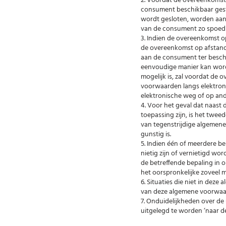
2. Voordat de overeenkomst
consument beschikbaar gestel
wordt gesloten, worden aan
van de consument zo spoedi
3. Indien de overeenkomst op
de overeenkomst op afstand
aan de consument ter besch
eenvoudige manier kan word
mogelijk is, zal voordat d
voorwaarden langs elektron
elektronische weg of op an
4. Voor het geval dat naas
toepassing zijn, is het twe
van tegenstrijdige algemen
gunstig is.
5. Indien één of meerdere b
nietig zijn of vernietigd wo
de betreffende bepaling in 
het oorspronkelijke zoveel 
6. Situaties die niet in dez
van deze algemene voorwaa
7. Onduidelijkheden over de
uitgelegd te worden ‘naar 