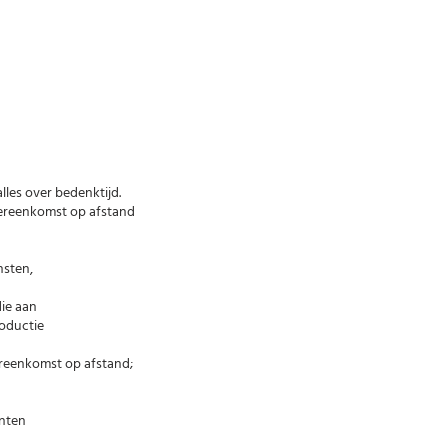
lles over bedenktijd.
overeenkomst op afstand
nsten,
ie aan
roductie
ereenkomst op afstand;
enten