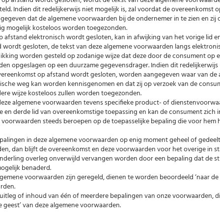
 op afstand wordt gesloten, wordt de tekst van deze algemene voorwaard
d. Indien dit redelijkerwijs niet mogelijk is, zal voordat de overeenkomst 
gegeven dat de algemene voorwaarden bij de ondernemer in te zien en zij 
g mogelijk kosteloos worden toegezonden.
 afstand elektronisch wordt gesloten, kan in afwijking van het vorige lid 
 wordt gesloten, de tekst van deze algemene voorwaarden langs elektron
ikking worden gesteld op zodanige wijze dat deze door de consument op 
en opgeslagen op een duurzame gegevensdrager. Indien dit redelijkerwijs 
e overeenkomst op afstand wordt gesloten, worden aangegeven waar van de
ische weg kan worden kennisgenomen en dat zij op verzoek van de consu
dere wijze kosteloos zullen worden toegezonden.
t deze algemene voorwaarden tevens specifieke product- of dienstenvoorw
ede en derde lid van overeenkomstige toepassing en kan de consument zich i
e voorwaarden steeds beroepen op de toepasselijke bepaling die voor hem 
epalingen in deze algemene voorwaarden op enig moment geheel of gedeelte
rden, dan blijft de overeenkomst en deze voorwaarden voor het overige in st
onderling overleg onverwijld vervangen worden door een bepaling dat de s
mogelijk benaderd.
e algemene voorwaarden zijn geregeld, dienen te worden beoordeeld ‘naar de
rden.
 uitleg of inhoud van één of meerdere bepalingen van onze voorwaarden, d
de geest’ van deze algemene voorwaarden.