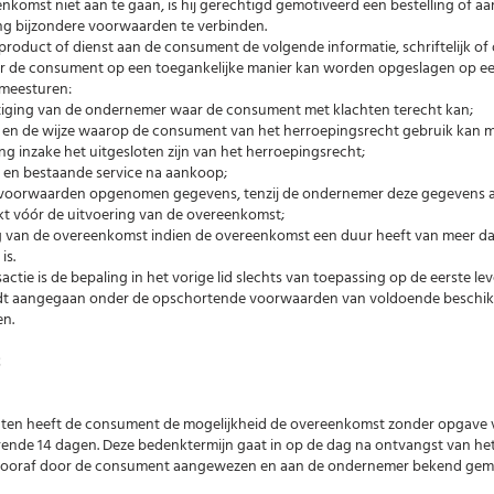
komst niet aan te gaan, is hij gerechtigd gemotiveerd een bestelling of aa
ng bijzondere voorwaarden te verbinden.
 product of dienst aan de consument de volgende informatie, schriftelijk of
or de consument op een toegankelijke manier kan worden opgeslagen op e
meesturen:
tiging van de ondernemer waar de consument met klachten terecht kan;
en de wijze waarop de consument van het herroepingsrecht gebruik kan 
ng inzake het uitgesloten zijn van het herroepingsrecht;
s en bestaande service na aankoop;
eze voorwaarden opgenomen gegevens, tenzij de ondernemer deze gegevens a
kt vóór de uitvoering van de overeenkomst;
g van de overeenkomst indien de overeenkomst een duur heeft van meer d
is.
actie is de bepaling in het vorige lid slechts van toepassing op de eerste lev
rdt aangegaan onder de opschortende voorwaarden van voldoende beschi
en.
ucten heeft de consument de mogelijkheid de overeenkomst zonder opgave 
ende 14 dagen. Deze bedenktermijn gaat in op de dag na ontvangst van he
vooraf door de consument aangewezen en aan de ondernemer bekend gem