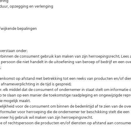
oering
: duur, opzegging en verlenging
afwijkende bepalingen
verstaan onder:
aarbinnen de consument gebruik kan maken van zijn herroepingsrecht; Lees a
e persoon die niet handelt in de uitoefening van beroep of bedrijf en een 
;
eenkomst op afstand met betrekking tot een reeks van producten en/of die
afnameverplichting in de tijd is gespreid;
 elk middel dat de consument of ondernemer in staat stelt om informatie d
 op te slaan op een manier die toekomstige raadpleging en ongewijzigde rep
e mogelijk maakt.
elijkheid voor de consument om binnen de bedenktijd af te zien van de ov
lformulier voor herroeping die de ondernemer ter beschikking stelt die een
eer hij gebruik wil maken van zijn herroepingsrecht.
jke of rechtspersoon die producten en/of diensten op afstand aan consum