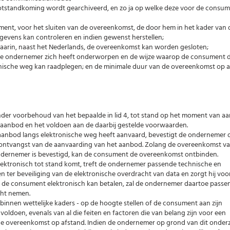
otstandkoming wordt gearchiveerd, en zo ja op welke deze voor de consum
ent, voor het sluiten van de overeenkomst, de door hem in het kader van 
evens kan controleren en indien gewenst herstellen;
aarin, naast het Nederlands, de overeenkomst kan worden gesloten;
e ondernemer zich heeft onderworpen en de wijze waarop de consument 
nische weg kan raadplegen; en de minimale duur van de overeenkomst op af
der voorbehoud van het bepaalde in lid 4, tot stand op het moment van a
aanbod en het voldoen aan de daarbij gestelde voorwaarden.
aanbod langs elektronische weg heeft aanvaard, bevestigt de ondernemer 
 ontvangst van de aanvaarding van het aanbod. Zolang de overeenkomst v
ndernemer is bevestigd, kan de consument de overeenkomst ontbinden.
lektronisch tot stand komt, treft de ondernemer passende technische en
 ter beveiliging van de elektronische overdracht van data en zorgt hij voo
n de consument elektronisch kan betalen, zal de ondernemer daartoe passe
cht nemen.
binnen wettelijke kaders - op de hoogte stellen of de consument aan zijn
voldoen, evenals van al die feiten en factoren die van belang zijn voor een
 overeenkomst op afstand. Indien de ondernemer op grond van dit onde