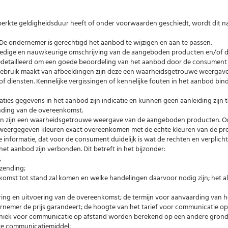
perkte geldigheidsduur heeft of onder voorwaarden geschiedt, wordt dit na
d. De ondernemer is gerechtigd het aanbod te wijzigen en aan te passen.
lledige en nauwkeurige omschrijving van de aangeboden producten en/of d
gedetailleerd om een goede beoordeling van het aanbod door de consument 
ebruik maakt van afbeeldingen zijn deze een waarheidsgetrouwe weergav
diensten. Kennelijke vergissingen of kennelijke fouten in het aanbod bin
caties gegevens in het aanbod zijn indicatie en kunnen geen aanleiding zijn 
nding van de overeenkomst.
ten zijn een waarheidsgetrouwe weergave van de aangeboden producten. 
 weergegeven kleuren exact overeenkomen met de echte kleuren van de pr
 informatie, dat voor de consument duidelijk is wat de rechten en verplicht
et aanbod zijn verbonden. Dit betreft in het bijzonder:
;
zending;
omst tot stand zal komen en welke handelingen daarvoor nodig zijn; het al 
vering en uitvoering van de overeenkomst; de termijn voor aanvaarding van 
nemer de prijs garandeert; de hoogte van het tarief voor communicatie op
hniek voor communicatie op afstand worden berekend op een andere gronds
kte communicatiemiddel;