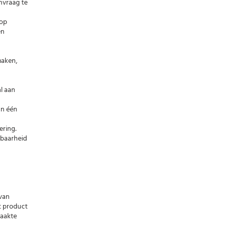
nvraag te
 op
en
maken,
l aan
an één
ering.
kbaarheid
van
t product
aakte