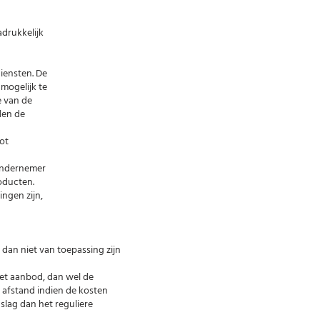
drukkelijk
iensten. De
mogelijk te
e van de
den de
tot
Ondernemer
oducten.
ingen zijn,
dan niet van toepassing zijn
het aanbod, dan wel de
 afstand indien de kosten
lag dan het reguliere