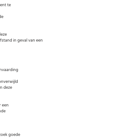
ent te
de
deze
stand in geval van een
anvaarding
onverwijld
an deze
r een
nde
rzoek goede