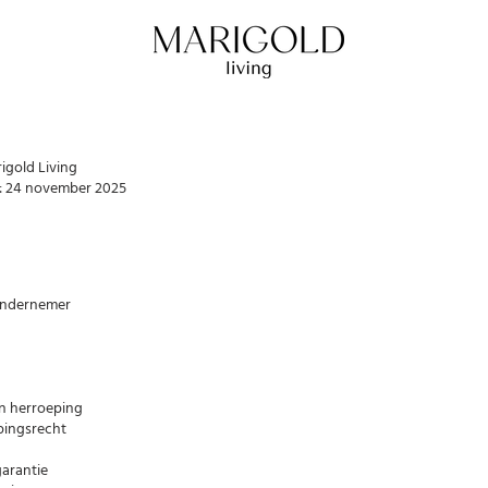
gold Living
p: 24 november 2025
e ondernemer
van herroeping
epingsrecht
garantie