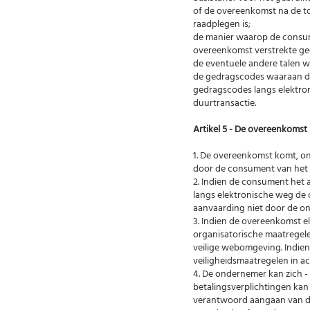
of de overeenkomst na de t
raadplegen is;
de manier waarop de consum
overeenkomst verstrekte geg
de eventuele andere talen w
de gedragscodes waaraan d
gedragscodes langs elektro
duurtransactie.
Artikel 5 - De overeenkomst
1. De overeenkomst komt, on
door de consument van het 
2. Indien de consument het 
langs elektronische weg de
aanvaarding niet door de o
3. Indien de overeenkomst e
organisatorische maatregelen
veilige webomgeving. Indie
veiligheidsmaatregelen in a
4. De ondernemer kan zich - 
betalingsverplichtingen kan 
verantwoord aangaan van de