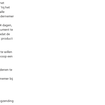
het
hij het
alle
ondernemer
14 dagen,
sument te
adat de
t product
te willen
 koop een
edenen te
rnemer bij
rugzending