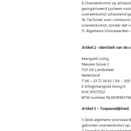
9. Overeenkomst op afstand
georganiseerd systeem voor 
overeenkomst uitsluitend g
10. Techniek voor communica
overeenkomst, zonder dat c
11. Algemene Voorwaarden:
Artikel 2 - Identiteit van d
Marigold Living
Nieuwe Gouw 2
1121 GX Landsmeer
Nederland
T 06 – 23 72 36 63 / 06 – 30
E
info@marigold-living.nl
KVK 97071722
BTW nummer NL867899311B
Artikel 3 – Toepasselijkheid
1. Deze algemene voorwaarde
gekomen overeenkomst op a