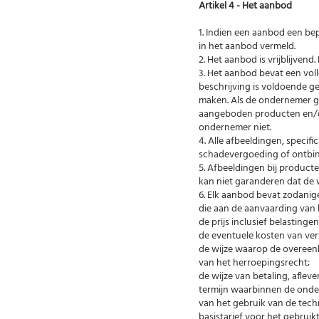
Artikel 4 - Het aanbod
1. Indien een aanbod een be
in het aanbod vermeld.
2. Het aanbod is vrijblijven
3. Het aanbod bevat een vo
beschrijving is voldoende 
maken. Als de ondernemer g
aangeboden producten en/of 
ondernemer niet.
4. Alle afbeeldingen, specifi
schadevergoeding of ontbi
5. Afbeeldingen bij produc
kan niet garanderen dat de
6. Elk aanbod bevat zodanige
die aan de aanvaarding van h
de prijs inclusief belastingen
de eventuele kosten van ver
de wijze waarop de overeenk
van het herroepingsrecht;
de wijze van betaling, afle
termijn waarbinnen de onder
van het gebruik van de tec
basistarief voor het gebrui