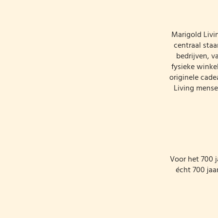
Marigold Livi
centraal sta
bedrijven, v
fysieke winke
originele cade
Living mensen
Voor het 700 
écht 700 jaar