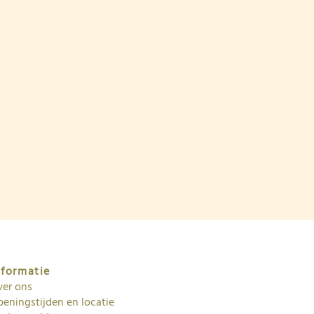
 moet je toch hebben?!
ebshop
nformatie
ver ons
eningstijden en locatie