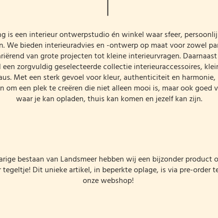
ng is een interieur ontwerpstudio én winkel waar sfeer, persoonlij
an. We bieden interieuradvies en -ontwerp op maat voor zowel part
ariërend van grote projecten tot kleine interieurvragen. Daarnaast 
l een zorgvuldig geselecteerde collectie interieuraccessoires, kle
aus. Met een sterk gevoel voor kleur, authenticiteit en harmonie,
 om een plek te creëren die niet alleen mooi is, maar ook goed v
waar je kan opladen, thuis kan komen en jezelf kan zijn.
jarige bestaan van Landsmeer hebben wij een bijzonder product o
 tegeltje! Dit unieke artikel, in beperkte oplage, is via pre-order t
onze webshop!
Webshop